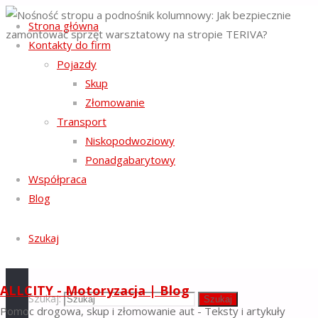
Strona główna
Kontakty do firm
Strona główna
Pojazdy
Transport
NASZE SERWISY
Nośność stropu a
Skup
podnośnik
Złomowanie
AUTOSKUP
:
Lublin
,
Warszawa
,
Kraków
,
Gorzów
kolumnowy: Jak
Wielkopolski
,
Bydgoszcz
,
Katowice
,
Kraków
,
Olsztyn
,
bezpiecznie
Transport
Gdańsk
.
zamontować
Niskopodwoziowy
AUTOKASACJA
:
Gorzów Wielkopolski
,
Bydgoszcz
,
sprzęt
Katowice
,
Lublin
,
Warszawa
,
Kraków
,
Olsztyn
,
Gdańsk
,
Ponadgabarytowy
warsztatowy na
Kraków
,
Katowice
.
stropie TERIVA?
Współpraca
AUTOPOMOC
:
Gdańsk
,
Warszawa
,
Bydgoszcz
,
Szczecin
,
Blog
Katowice
,
Gdynia
.
AUTOTRANSPORT
:
Katowice
,
Poznań
,
Warszawa
,
Sosnowiec
Szukaj
PARTNERZY
ALLCITY - Motoryzacja | Blog
WYPOCZYNEK
:
Sielpia
,
PRAWO
:
Radom
,
DEZYNFEKCJA:
Szukaj:
Szukaj
GEOLOG
:
Poznań
,
Kraków
,
Warszawa
,
Zielona Góra
.
Nośność
Pomoc drogowa, skup i złomowanie aut - Teksty i artykuły
Szkło dekoracyjne
.