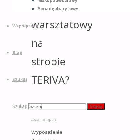
Niskopodwoziowy
sprzęt
Ponadgabarytowy
warsztatowy
Współpraca
na
Blog
stropie
TERIVA?
Szukaj
allcity.pl
9 marca
Szukaj:
Szukaj
2026
9 marca
2026
Transport
Wyposażenie