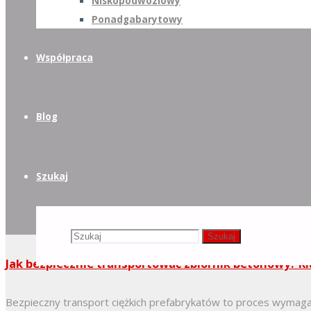
Niskopodwoziowy
Ponadgabarytowy
Współpraca
Blog
Szukaj
Szukaj:
Szukaj
Jak bezpiecznie transportować zbiornik betonowy? 
Bezpieczny transport ciężkich prefabrykatów to proces wymag