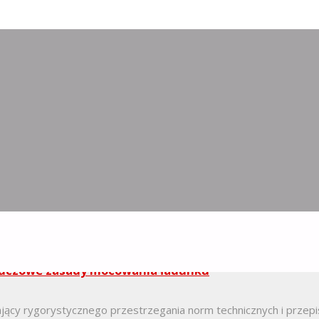
Kluczowe zasady mocowania ładunku
ający rygorystycznego przestrzegania norm technicznych i prze