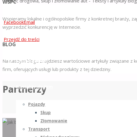
Pomoc drogowa, skup i złomowanie aut - Teksty i artykuły blo
WSPÓŁPRACA
Wspieramy lokalne i ogólnopolskie firmy z konkretnej branży, z
Facebook
Email
wyprzedzić konkurencję w Internecie.
Przejdź do treści
BLOG
Na naszym blogu znajdziesz wartościowe artykuły związane z k
Strona główna
firm, oferujących usługi lub produkty z tej dziedziny.
Partnerzy
Kontakty do firm
Pojazdy
Skup
Złomowanie
Transport