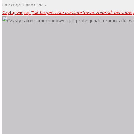
na swoją masę oraz...
Czytaj więcej
"Jak bezpiecznie transportować zbiornik betono