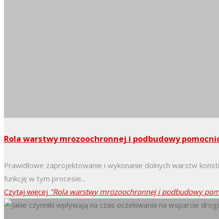
Rola warstwy mrozoochronnej i podbudowy pomocni
Prawidłowe zaprojektowanie i wykonanie dolnych warstw konstr
funkcję w tym procesie...
Czytaj więcej
"Rola warstwy mrozoochronnej i podbudowy pomo