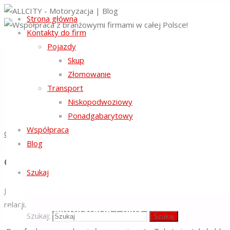
Strona główna
Kontakty do firm
Pojazdy
Współpraca z branżowymi firm
Skup
Złomowanie
Transport
Jeśli jesteś właścicielem firmy świadczącej usługi motoryzacy
Niskopodwoziowy
dla Ciebie wiele możliwości współpracy. Od 2005 roku specjali
Ponadgabarytowy
kontaktu, aby omówić szczegóły naszej oferty. Kontakt odnośn
Współpraca
Czytaj więcej >
Blog
O NAS
Szukaj
Jesteśmy obecni na rynku od 2005 roku. Nasze podejście opiera 
relacji, a jej osiągnięcie jest dla nas priorytetem.
ALLCITY - Motoryzacja | Blog
Szukaj:
Szukaj