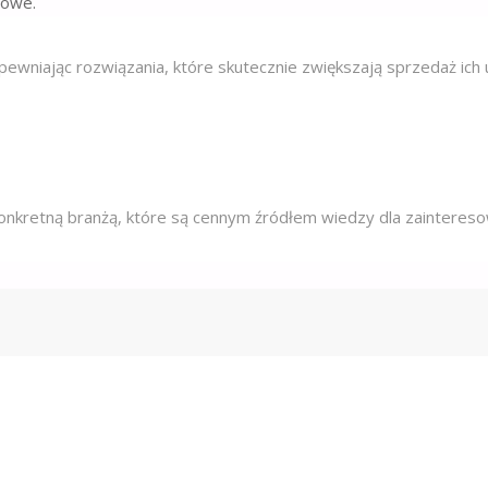
gowe.
apewniając rozwiązania, które skutecznie zwiększają sprzedaż ic
onkretną branżą, które są cennym źródłem wiedzy dla zainteres