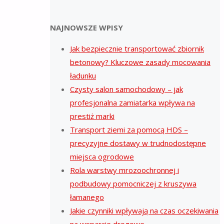
NAJNOWSZE WPISY
Jak bezpiecznie transportować zbiornik
betonowy? Kluczowe zasady mocowania
ładunku
Czysty salon samochodowy – jak
profesjonalna zamiatarka wpływa na
prestiż marki
Transport ziemi za pomocą HDS –
precyzyjne dostawy w trudnodostępne
miejsca ogrodowe
Rola warstwy mrozoochronnej i
podbudowy pomocniczej z kruszywa
łamanego
Jakie czynniki wpływają na czas oczekiwania
na wsparcie drogowe