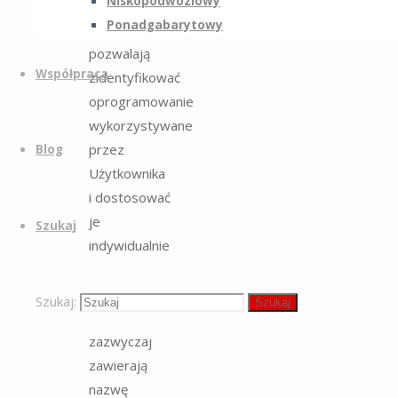
Niskopodwoziowy
złośliwego.
Ponadgabarytowy
Pliki te
pozwalają
Współpraca
zidentyfikować
oprogramowanie
wykorzystywane
przez
Blog
Użytkownika
i dostosować
je
Szukaj
indywidualnie
każdemu
Użytkownikowi.
Szukaj:
Szukaj
Cookies
zazwyczaj
zawierają
nazwę