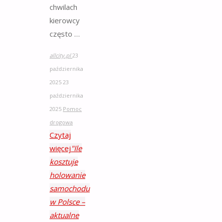
chwilach
kierowcy
często …
allcity.pl
23
października
2025
23
października
2025
Pomoc
drogowa
Czytaj
więcej
"Ile
kosztuje
holowanie
samochodu
w Polsce –
aktualne