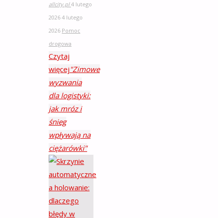
allcity.pl
4 lutego
2026
4 lutego
2026
Pomoc
drogowa
Czytaj
więcej
"Zimowe
wyzwania
dla logistyki:
jak mróz i
śnieg
wpływają na
ciężarówki"