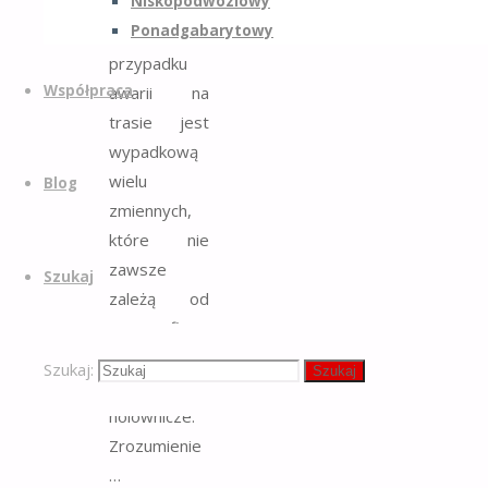
Niskopodwoziowy
profesjonalne
Ponadgabarytowy
wsparcie w
przypadku
Współpraca
awarii na
trasie jest
wypadkową
wielu
Blog
zmiennych,
które nie
zawsze
Szukaj
zależą od
samej firmy
świadczącej
Szukaj:
Szukaj
usługi
holownicze.
Zrozumienie
…