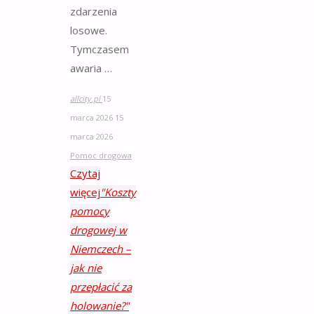
zdarzenia
losowe.
Tymczasem
awaria …
allcity.pl
15
marca 2026
15
marca 2026
Pomoc drogowa
Czytaj
więcej
"Koszty
pomocy
drogowej w
Niemczech –
jak nie
przepłacić za
holowanie?"