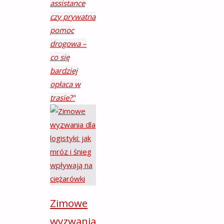
assistance
czy prywatna
pomoc
drogowa –
co się
bardziej
opłaca w
trasie?"
Zimowe
wyzwania