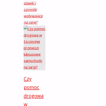
stawki i
czynniki
wpływające
na cenę"
Czy
pomoc
drogowa
w