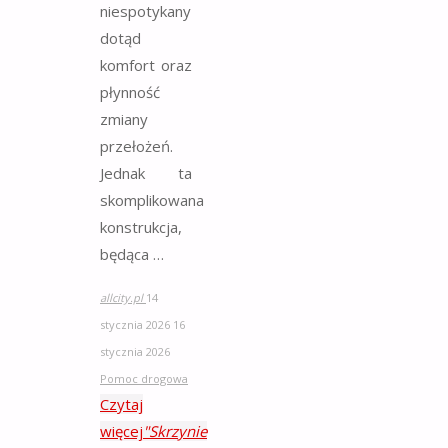
niespotykany
dotąd
komfort oraz
płynność
zmiany
przełożeń.
Jednak ta
skomplikowana
konstrukcja,
będąca …
allcity.pl
14
stycznia 2026
16
stycznia 2026
Pomoc drogowa
Czytaj
więcej
"Skrzynie