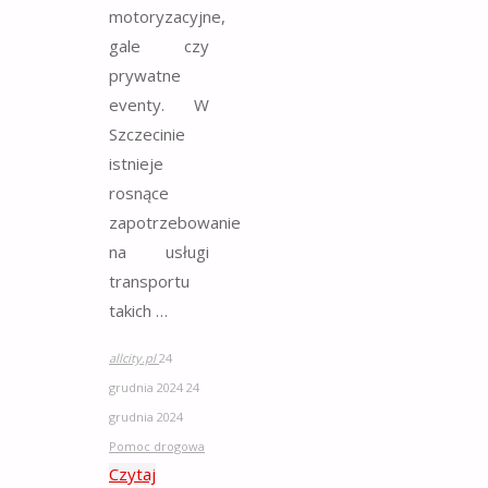
motoryzacyjne,
gale czy
prywatne
eventy. W
Szczecinie
istnieje
rosnące
zapotrzebowanie
na usługi
transportu
takich …
allcity.pl
24
grudnia 2024
24
grudnia 2024
Pomoc drogowa
Czytaj