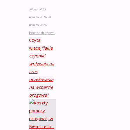
allcity.pl
23
marca 2026
23
marca 2026
Pomoc drogowa
Czytaj
więcej
"Jakie
czynniki
wpływają na
czas
oczekiwania
na wsparcie
drogowe"