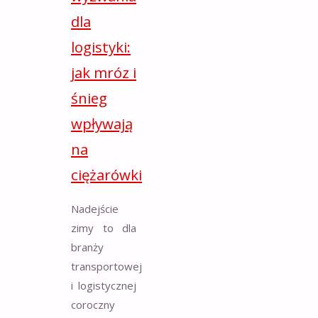
dla
logistyki:
jak mróz i
śnieg
wpływają
na
ciężarówki
Nadejście
zimy to dla
branży
transportowej
i logistycznej
coroczny