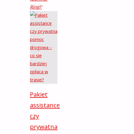
Ring)"
Pakiet
assistance
czy
prywatna