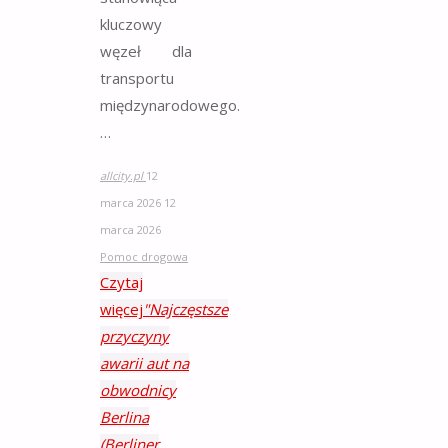
kluczowy
węzeł dla
transportu
międzynarodowego.
…
allcity.pl
12
marca 2026
12
marca 2026
Pomoc drogowa
Czytaj
więcej
"Najczęstsze
przyczyny
awarii aut na
obwodnicy
Berlina
(Berliner