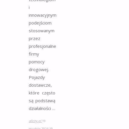
i
innowacyjnym
podejściom
stosowanym
przez
profesjonalne
firmy
pomocy
drogowej.
Pojazdy
dostawcze,
które często
są podstawą
działalności …
allcity.pl
19
grudnia 2024
19