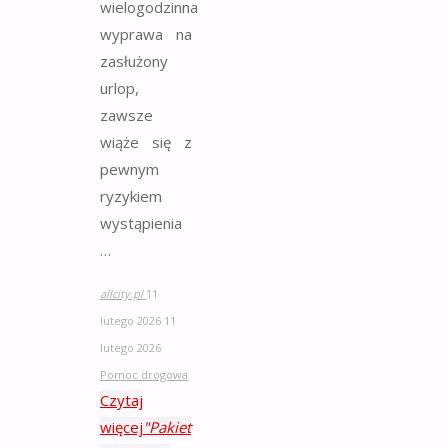
wielogodzinna
wyprawa na
zasłużony
urlop,
zawsze
wiąże się z
pewnym
ryzykiem
wystąpienia
…
allcity.pl
11
lutego 2026
11
lutego 2026
Pomoc drogowa
Czytaj
więcej
"Pakiet