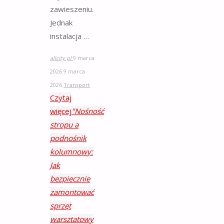
zawieszeniu.
Jednak
instalacja …
allcity.pl
9 marca
2026
9 marca
2026
Transport
Czytaj
więcej
"Nośność
stropu a
podnośnik
kolumnowy:
Jak
bezpiecznie
zamontować
sprzęt
warsztatowy