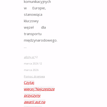
komunikacyjnych
w Europie,
stanowiąca
kluczowy
węzeł dla
transportu
międzynarodowego.
…
allcity.pl
12
marca 2026
12
marca 2026
Pomoc drogowa
Czytaj
więcej
"Najczęstsze
przyczyny
awarii aut na