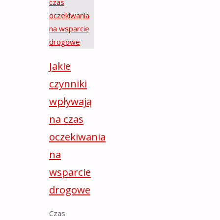
Jakie
czynniki
wpływają
na czas
oczekiwania
na
wsparcie
drogowe
Czas