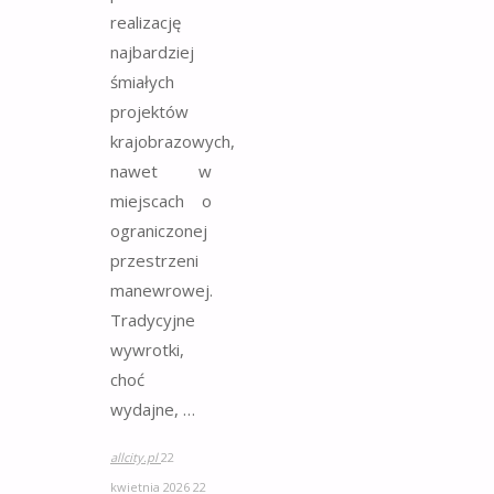
realizację
najbardziej
śmiałych
projektów
krajobrazowych,
nawet w
miejscach o
ograniczonej
przestrzeni
manewrowej.
Tradycyjne
wywrotki,
choć
wydajne, …
allcity.pl
22
kwietnia 2026
22