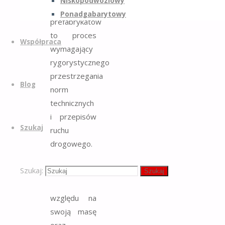
Niskopodwoziowy
ciężkich
Ponadgabarytowy
prefabrykatów
to proces
Współpraca
wymagający
rygorystycznego
przestrzegania
Blog
norm
technicznych
i przepisów
Szukaj
ruchu
drogowego.
Każdy
Szukaj:
zbiornik
Szukaj
betonowy ze
względu na
swoją masę