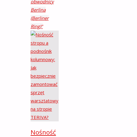
obwodnicy
Berlina
(Berliner
Ring)"
Nośność