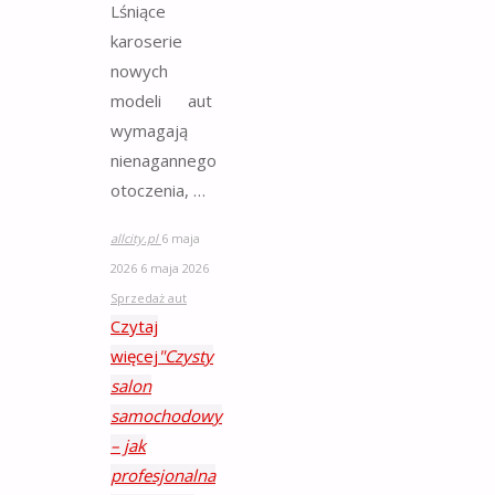
Lśniące
karoserie
nowych
modeli aut
wymagają
nienagannego
otoczenia, …
allcity.pl
6 maja
2026
6 maja 2026
Sprzedaż aut
Czytaj
więcej
"Czysty
salon
samochodowy
– jak
profesjonalna