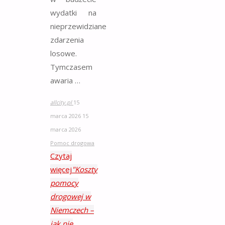
wydatki na
nieprzewidziane
zdarzenia
losowe.
Tymczasem
awaria …
allcity.pl
15
marca 2026
15
marca 2026
Pomoc drogowa
Czytaj
więcej
"Koszty
pomocy
drogowej w
Niemczech –
jak nie