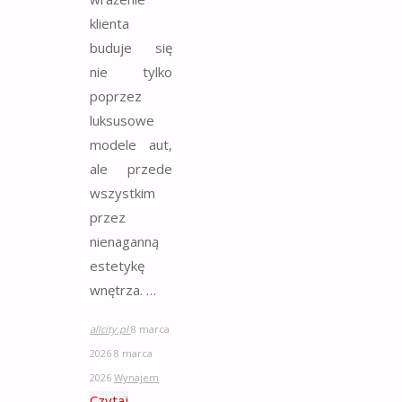
klienta
buduje się
nie tylko
poprzez
luksusowe
modele aut,
ale przede
wszystkim
przez
nienaganną
estetykę
wnętrza. …
allcity.pl
8 marca
2026
8 marca
2026
Wynajem
Czytaj