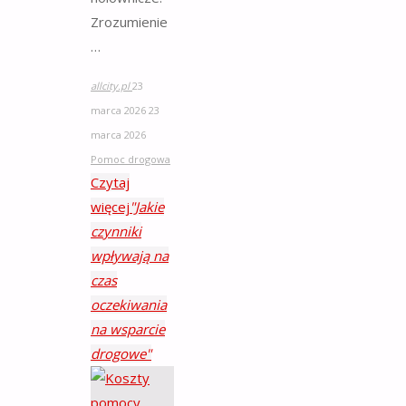
Zrozumienie
…
allcity.pl
23
marca 2026
23
marca 2026
Pomoc drogowa
Czytaj
więcej
"Jakie
czynniki
wpływają na
czas
oczekiwania
na wsparcie
drogowe"