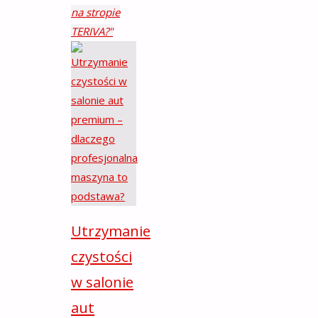
na stropie
TERIVA?"
Utrzymanie
czystości
w salonie
aut